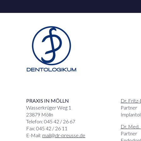
PRAXIS IN MÖLLN
Dr. Fritz
Wasserkrüger Weg 1
Partner
23879 Mölln
Implantol
Telefon: 045 42 / 26 67
Dr. Med.
Fax: 045 42 / 26 11
Partner
E-Mail:
mail@dr-preusse.de
Endodont