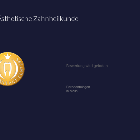
 Ästhetische Zahnheilkunde
Bewertung wird geladen...
Parodontologen
in Mölln