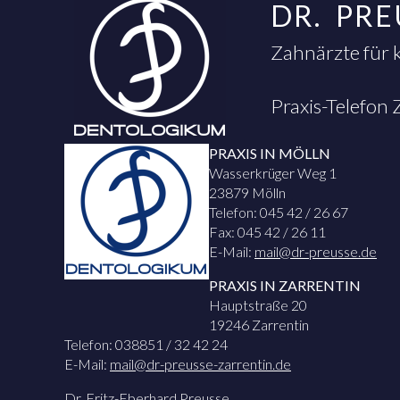
DR. PR
Zahnärzte für 
Praxis-Telefon
PRAXIS IN MÖLLN
Wasserkrüger Weg 1
23879 Mölln
Telefon: 045 42 / 26 67
Fax: 045 42 / 26 11
E-Mail:
mail@dr-preusse.de
PRAXIS IN ZARRENTIN
Hauptstraße 20
19246 Zarrentin
Telefon: 038851 / 32 42 24
E-Mail:
mail@dr-preusse-zarrentin.de
Dr. Fritz-Eberhard Preusse