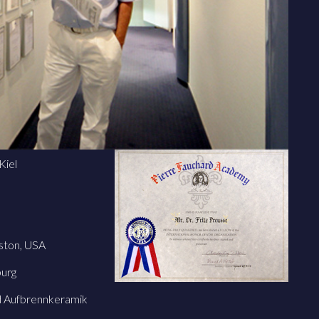
Kiel
oston, USA
urg
d Aufbrennkeramik