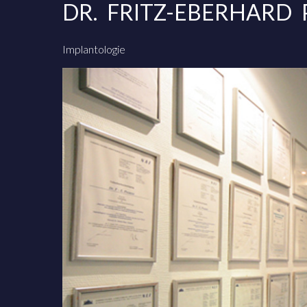
Fritz-
DR. FRITZ-EBERHARD 
Eberhard
Preusse
Implantologie