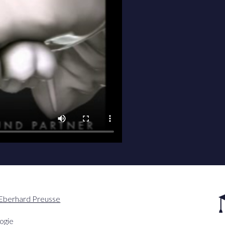
-Eberhard Preusse
ogie