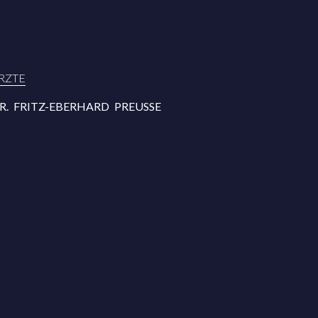
AVIGATION
RZTE
BERSPRINGEN
R. FRITZ-EBERHARD PREUSSE